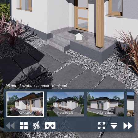
85 nm - 3 szoba + nappali - Kertkapu
Kertkapu
Kocsibeálló
Ház_oldala