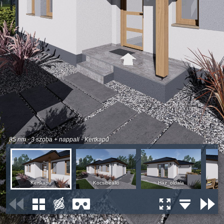
85 nm - 3 szoba + nappali - Kertkapu
Kertkapu
Kocsibeálló
Ház_oldala