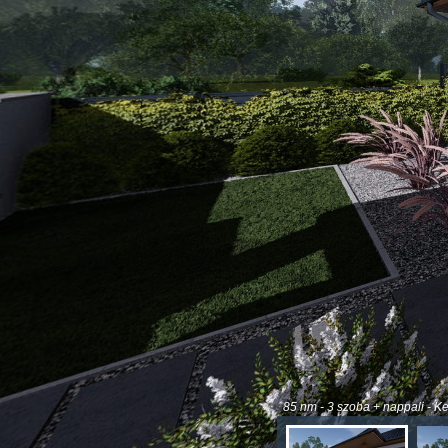
85 nm - 3 szoba + nappali - K