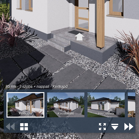
85 nm - 3 szoba + nappali - Kertkapu
Kertkapu
Kocsibeálló
Ház_oldala