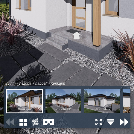
85 nm - 3 szoba + nappali - Kertkapu
Kertkapu
Kocsibeálló
Ház_oldala