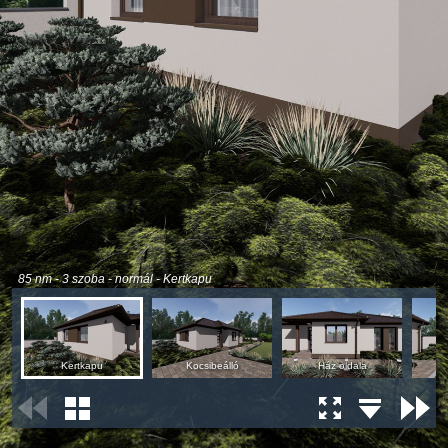
85 nm - 3 szoba - normál - Kertkapu
Kertkapu
Kocsibeálló
Ház oldala