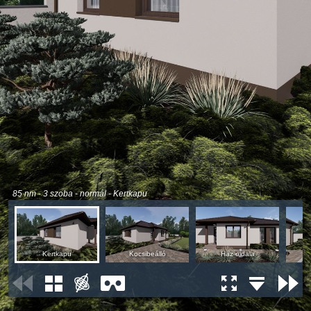
85 nm - 3 szoba - normál - Kertkapu
Kertkapu
Kocsibeálló
Ház oldala